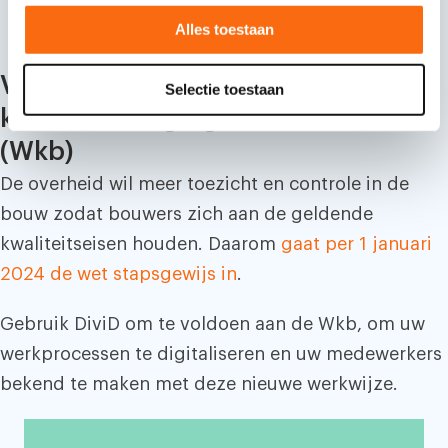
l
Alles toestaan
e
c
Voldoe aan de Wet
Selectie toestaan
t
i
kwaliteitsborging voor het bouwen
e
(Wkb)
De overheid wil meer toezicht en controle in de
bouw zodat bouwers zich aan de geldende
kwaliteitseisen houden. Daarom
gaat per 1 januari
2024 de wet stapsgewijs in
.
Gebruik DiviD om te voldoen aan de Wkb, om uw
werkprocessen te digitaliseren en uw medewerkers
bekend te maken met deze nieuwe werkwijze.